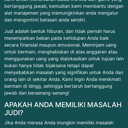
bertanggung jawab, kemudian kami membantu dengan
alat manajemen yang memungkinkan anda mengatur
dan mengontrol batasan anda sendiri.
Judi adalah bentuk hiburan, dan tidak pernah harus
menempatkan beban pada kehidupan Anda baik
secara finansial maupun emosional. Meminjam uang
untuk bermain, menghabiskan di atas anggaran atau
menggunakan uang yang dialokasikan untuk tujuan lain
bukan hanya tidak bijaksana tetapi dapat
menyebabkan masalah yang signifikan untuk Anda dan
orang lain di sekitar Anda. Kami ingin Anda menikmati
bermain di Idngg, sehingga bertaruh bertanggung
jawab dan bersenang-senang!
APAKAH ANDA MEMILIKI MASALAH
JUDI?
Jika Anda merasa Anda mungkin memiliki masalah