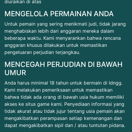
diuraikan di atas
MENGELOLA PERMAINAN ANDA
Untuk pemain yang sering menikmati judi, tidak jarang
menghabiskan lebih dari anggaran mereka dalam
beberapa waktu. Kami menyarankan bahwa rencana
anggaran khusus dilakukan untuk memastikan
pengeluaran perjudian terjangkau.
MENCEGAH PERJUDIAN DI BAWAH
UMUR
Anda harus minimal 18 tahun untuk bermain di Idngg.
Kami melakukan pemeriksaan untuk memastikan
bahwa tidak ada orang di bawah usia hukum memiliki
akses ke situs game kami. Penyediaan informasi yang
tidak akurat atau tidak jujur tentang usia pemain akan
mengakibatkan perampasan setiap kemenangan dan
dapat mengakibatkan sipil dan / atau tuntutan pidana.